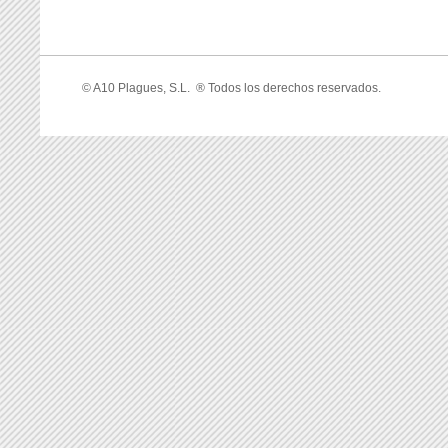
©
A10 Plagues, S.L.
®
Todos los derechos reservados.